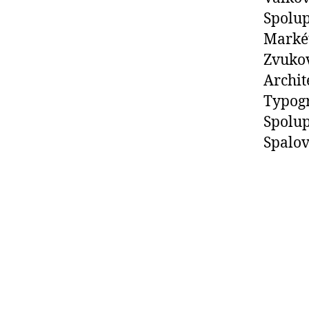
Spolup
Markét
Zvukov
Archit
Typogr
Spolup
Spalov