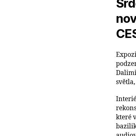
Srd
nov
CE
Expozi
podzem
Dalimi
světla,
Interi
rekons
které 
bazili
audiov