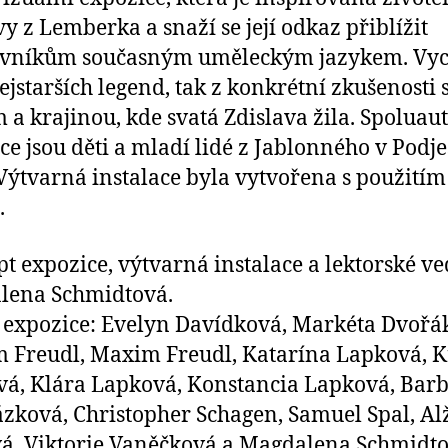
vy z Lemberka a snaží se její odkaz přiblížit
ěvníkům současným uměleckým jazykem. Vyc
nejstarších legend, tak z konkrétní zkušenosti 
 a krajinou, kde svatá Zdislava žila. Spoluau
ce jsou děti a mladí lidé z Jablonného v Podje
 Výtvarná instalace byla vytvořena s použitím 
.
t expozice, výtvarná instalace a lektorské ve
lena Schmidtová.
 expozice: Evelyn Davídková, Markéta Dvořá
 Freudl, Maxim Freudl, Katarína Lapková, K
á, Klára Lapková, Konstancia Lapková, Bar
zková, Christopher Schagen, Samuel Spal, Al
á, Viktorie Vaněčková a Magdalena Schmidt