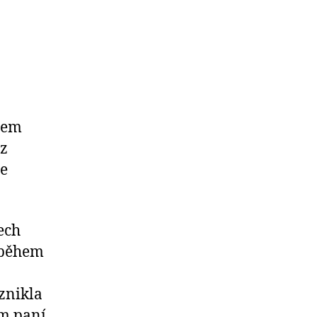
erem
 z
ře
ech
 během
znikla
em paní