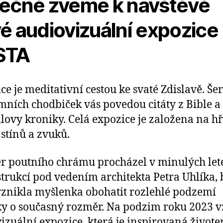
ečně zveme k návštěvě
é audiovizuální expozice
STA
ce je meditativní cestou ke svaté Zdislavě. Š
ních chodbiček vás povedou citáty z Bible a
lovy kroniky. Celá expozice je založena na h
 stínů a zvuků.
ér poutního chrámu procházel v minulých let
trukcí pod vedením architekta Petra Uhlíka,
vznikla myšlenka obohatit rozlehlé podzemí
ky o současný rozměr. Na podzim roku 2023 v
izuální expozice, která je inspirovaná život