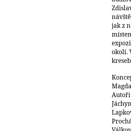
Zdisla
návšt
jak z 
místem
expozi
okolí.
kreseb
Koncep
Magda
Autoři
Jáchym
Lapkov
Prochá
Válkov