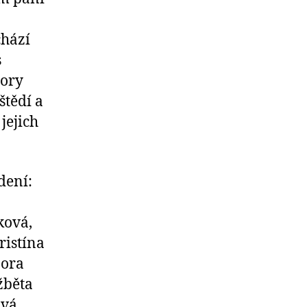
hází
s
tory
štědí a
jejich
dení:
ková,
ristína
bora
žběta
ová