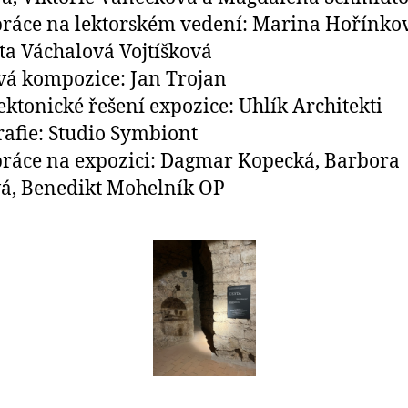
ráce na lektorském vedení: Marina Hořínko
a Váchalová Vojtíšková
á kompozice: Jan Trojan
ektonické řešení expozice: Uhlík Architekti
afie: Studio Symbiont
ráce na expozici: Dagmar Kopecká, Barbora
á, Benedikt Mohelník OP